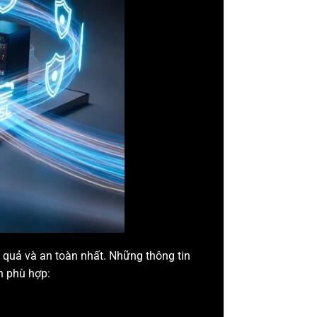
u quả và an toàn nhất. Những thông tin
n phù hợp: