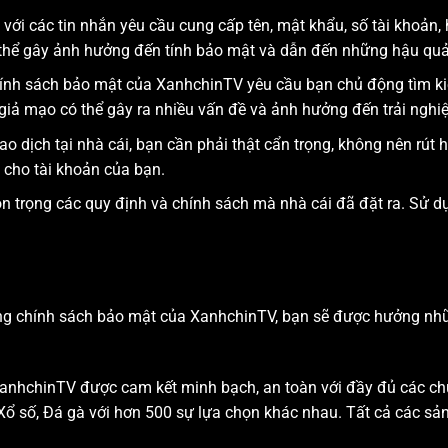
c với các tin nhắn yêu cầu cung cấp tên, mật khẩu, số tài khoản,
 có thể gây ảnh hưởng đến tính bảo mật và dẫn đến những hậu qu
Chính sách bảo mật của XanhchinTV yêu cầu bạn chủ động tìm ki
 giả mạo có thể gây ra nhiều vấn đề và ảnh hưởng đến trải ngh
ao dịch tại nhà cái, bạn cần phải thật cẩn trọng, không nên rú
o cho tài khoản của bạn.
n trọng các quy định và chính sách mà nhà cái đã đặt ra. Sử dụn
ong chính sách bảo mật của XanhchinTV, bạn sẽ được hưởng nhữ
anhchinTV được cam kết minh bạch, an toàn với đầy đủ các chu
, Xổ số, Đá gà với hơn 500 sự lựa chọn khác nhau. Tất cả các 