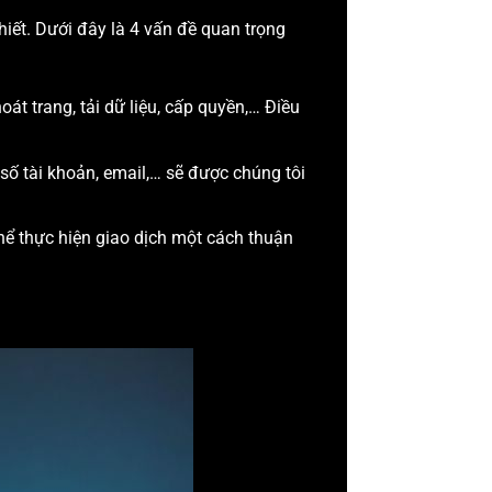
iết. Dưới đây là 4 vấn đề quan trọng
oát trang, tải dữ liệu, cấp quyền,… Điều
số tài khoản, email,… sẽ được chúng tôi
hể thực hiện giao dịch một cách thuận