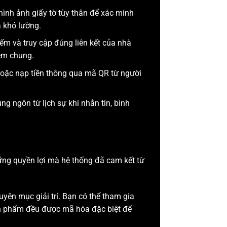
 hình ảnh giấy tờ tùy thân để xác minh
ả khó lường.
ếm và truy cập đúng liên kết của nhà
iệm chung.
t hoặc nạp tiền thông qua mã QR từ người
g ngôn từ lịch sự khi nhắn tin, bình
ng quyền lợi mà hệ thống đã cam kết từ
yên mục giải trí. Bạn có thể tham gia
sản phẩm đều được mã hóa đặc biệt để