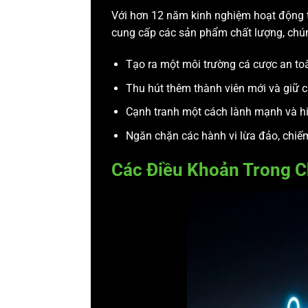
Với hơn 12 năm kinh nghiệm hoạt động t
cung cấp các sản phẩm chất lượng, chún
Tạo ra một môi trường cá cược an toà
Thu hút thêm thành viên mới và giữ 
Cạnh tranh một cách lành mạnh và hiệu
Ngăn chặn các hành vi lừa đảo, chiế
Các Điều Khoản Trong 