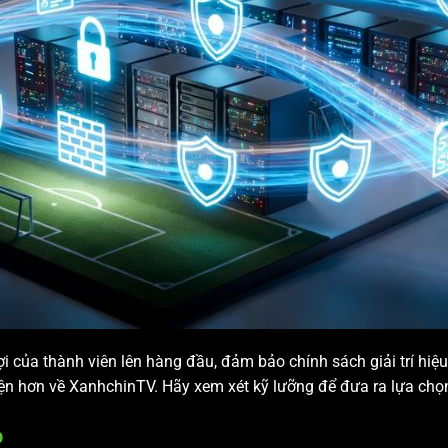
ợi của thành viên lên hàng đầu, đảm bảo chính sách giải trí hiệ
iện hơn về XanhchinTV. Hãy xem xét kỹ lưỡng để đưa ra lựa chọ
p