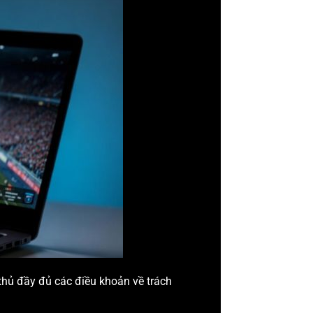
thủ đầy đủ các điều khoản về trách