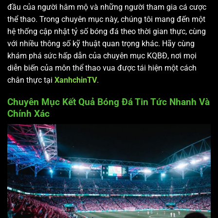
đầu của người hâm mộ và những người tham gia cá cược
thể thao. Trong chuyên mục này, chúng tôi mang đến một
hệ thống cập nhật tỷ số bóng đá theo thời gian thực, cùng
với nhiều thông số kỹ thuật quan trọng khác. Hãy cùng
khám phá sức hấp dẫn của chuyên mục KQBĐ, nơi mọi
diễn biến của môn thể thao vua được tái hiện một cách
chân thực tại
XanhchinTV
.
Chuyên Mục Kết Quả Bóng Đá Tin Tức Nhanh Và
Chính Xác