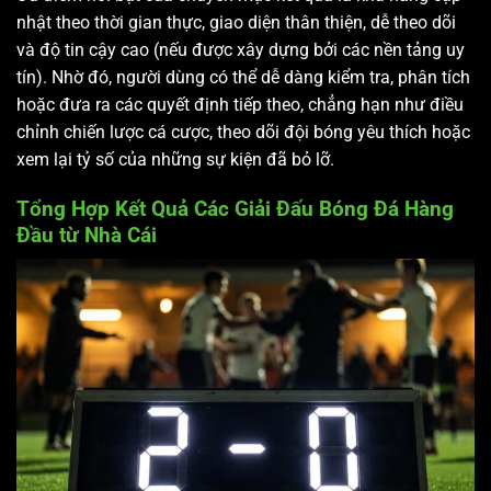
nhật theo thời gian thực, giao diện thân thiện, dễ theo dõi
và độ tin cậy cao (nếu được xây dựng bởi các nền tảng uy
tín). Nhờ đó, người dùng có thể dễ dàng kiểm tra, phân tích
hoặc đưa ra các quyết định tiếp theo, chẳng hạn như điều
chỉnh chiến lược cá cược, theo dõi đội bóng yêu thích hoặc
xem lại tỷ số của những sự kiện đã bỏ lỡ.
Tổng Hợp Kết Quả Các Giải Đấu Bóng Đá Hàng
Đầu từ Nhà Cái