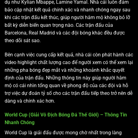
dụ như Kylian Mbappe, Lamine Yamal. Nhà cái luôn đảm
bảo cập nhật kết quả chính xác và nhanh chóng ngay sau
khi các trận đấu kết thúc, giúp người hâm mộ không bỏ lỡ
bất kỳ diễn biến quan trọng nào. Các trận đấu của
Barcelona, Real Madrid và các đội bóng khác đều được
theo dõi sát sao.
Bên cạnh việc cung cấp kết quả, nhà cái còn phát hành các
video highlight chất lượng cao để người xem có thể xem lại
những pha bóng đẹp mắt và những khoảnh khắc quyết
định của trận đấu. Những thông tin này giúp người hâm
mộ có cái nhìn tổng quan về phong độ của các đội và hỗ
trợ việc dự đoán tỷ số cho các trận đấu tiếp theo trở nên dễ
dàng và chính xác hơn.
World Cup (Giải Vô Địch Bóng Đá Thế Giới) – Thông Tin
Nhanh Chóng
World Cup là giải đấu được mong chờ nhất trong làng