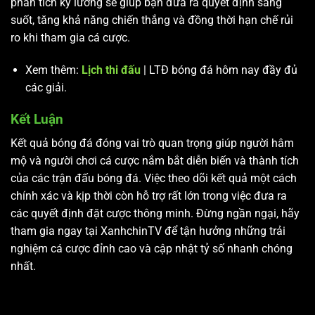
phân tích kỹ lưỡng sẽ giúp bạn đưa ra quyết định sáng
suốt, tăng khả năng chiến thắng và đồng thời hạn chế rủi
ro khi tham gia cá cược.
Xem thêm:
Lịch thi đấu
| LTĐ bóng đá hôm nay đầy đủ
các giải.
Kết Luận
Kết quả bóng đá đóng vai trò quan trọng giúp người hâm
mộ và người chơi cá cược nắm bắt diễn biến và thành tích
của các trận đấu bóng đá. Việc theo dõi kết quả một cách
chính xác và kịp thời còn hỗ trợ rất lớn trong việc đưa ra
các quyết định đặt cược thông minh. Đừng ngần ngại, hãy
tham gia ngay tại XanhchinTV để tận hưởng những trải
nghiệm cá cược đỉnh cao và cập nhật tỷ số nhanh chóng
nhất.