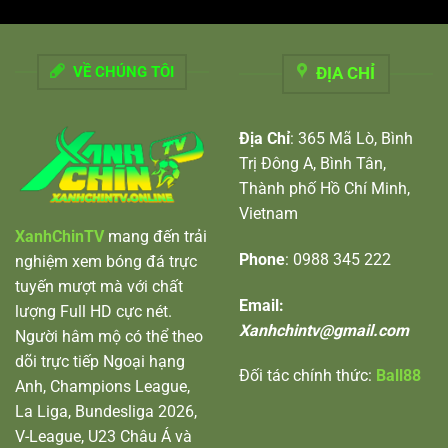
VỀ CHÚNG TÔI
ĐỊA CHỈ
Địa Chỉ
: 365 Mã Lò, Bình
Trị Đông A, Bình Tân,
Thành phố Hồ Chí Minh,
Vietnam
XanhChinTV
mang đến trải
Phone
: 0988 345 222
nghiệm xem bóng đá trực
tuyến mượt mà với chất
Email:
lượng Full HD cực nét.
Xanhchintv@gmail.com
Người hâm mộ có thể theo
dõi trực tiếp Ngoại hạng
Đối tác chính thức:
Ball88
Anh, Champions League,
La Liga, Bundesliga 2026,
V-League, U23 Châu Á và