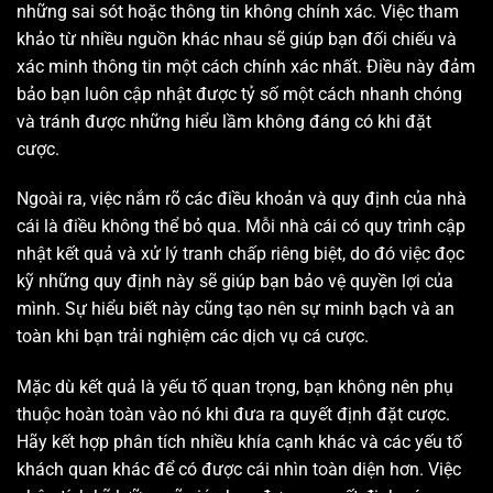
những sai sót hoặc thông tin không chính xác. Việc tham
khảo từ nhiều nguồn khác nhau sẽ giúp bạn đối chiếu và
xác minh thông tin một cách chính xác nhất. Điều này đảm
bảo bạn luôn cập nhật được tỷ số một cách nhanh chóng
và tránh được những hiểu lầm không đáng có khi đặt
cược.
Ngoài ra, việc nắm rõ các điều khoản và quy định của nhà
cái là điều không thể bỏ qua. Mỗi nhà cái có quy trình cập
nhật kết quả và xử lý tranh chấp riêng biệt, do đó việc đọc
kỹ những quy định này sẽ giúp bạn bảo vệ quyền lợi của
mình. Sự hiểu biết này cũng tạo nên sự minh bạch và an
toàn khi bạn trải nghiệm các dịch vụ cá cược.
Mặc dù kết quả là yếu tố quan trọng, bạn không nên phụ
thuộc hoàn toàn vào nó khi đưa ra quyết định đặt cược.
Hãy kết hợp phân tích nhiều khía cạnh khác và các yếu tố
khách quan khác để có được cái nhìn toàn diện hơn. Việc