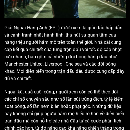
Giải Ngoại Hạng Anh (EPL) được xem là giải đấu hấp dẫn
và cạnh tranh nhất hành tinh, thu hút sự quan tâm của
hàng triệu người hâm mộ trên toàn thế giới. Nhà cái cung
cấp kết quả chi tiết của từng trận đấu với tốc độ cập nhật
cực nhanh, bao gồm cả những đội bóng hàng đầu như
Manchester United, Liverpool, Chelsea và các đội bóng
khác. Mọi diễn biến trong trận đấu đều được cung cấp đầy
đủ và chi tiết.
Ngoài kết quả cuối cùng, người xem còn có thể theo dõi
các chỉ số chuyên sâu như số lần sút trúng đích, tỷ lệ kiểm
soát bóng, số lần ném biên hoặc phạt góc. Những dữ liệu
này không chỉ giúp người hâm mộ hiểu rõ hơn về diễn biến
trận đấu mà còn hỗ trợ các nhà đầu tư cá cược phân tích
chính xác hơn, từ đó nâng cao khả năng chiến thắng trong