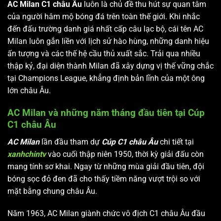
AC Milan C1 châu Âu
luôn là chủ đề thu hút sự quan tâm
của người hâm mộ bóng đá trên toàn thế giới. Khi nhắc
đến đấu trường danh giá nhất cấp câu lạc bộ, cái tên AC
Milan luôn gắn liền với lịch sử hào hùng, những danh hiệu
ấn tượng và các thế hệ cầu thủ xuất sắc. Trải qua nhiều
thập kỷ, đại diện thành Milan đã xây dựng vị thế vững chắc
tại Champions League, khẳng định bản lĩnh của một ông
lớn châu Âu.
AC Milan và những năm tháng đầu tiên tại Cúp
C1 châu Âu
AC Milan
lần đầu tham dự
Cúp C1 châu Âu
chi tiết tại
xanhchintv
vào cuối thập niên 1950, thời kỳ giải đấu còn
mang tính sơ khai. Ngay từ những mùa giải đầu tiên, đội
bóng sọc đỏ đen đã cho thấy tiềm năng vượt trội so với
mặt bằng chung châu Âu.
Năm 1963, AC Milan giành chức vô địch C1 châu Âu đầu