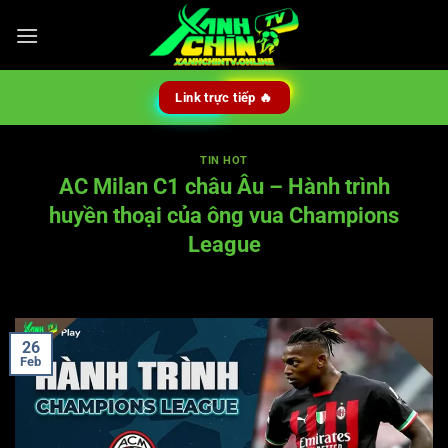
Skip
to
content
Link trực tiếp 🔥
TIN HOT
AC Milan C1 châu Âu – Hành trình
huyền thoại của ông vua Champions
League
26
Feb