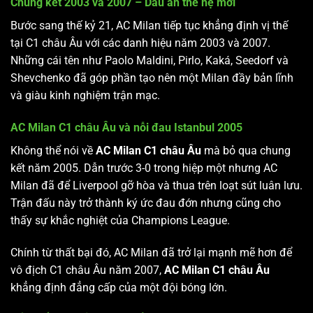
Chung kết 2003 và 2007 – Dấu ấn thế hệ mới
Bước sang thế kỷ 21, AC Milan tiếp tục khẳng định vị thế
tại C1 châu Âu với các danh hiệu năm 2003 và 2007.
Những cái tên như Paolo Maldini, Pirlo, Kaká, Seedorf và
Shevchenko đã góp phần tạo nên một Milan đầy bản lĩnh
và giàu kinh nghiệm trận mạc.
AC Milan C1 châu Âu và nỗi đau Istanbul 2005
Không thể nói về
AC Milan C1 châu Âu
mà bỏ qua chung
kết năm 2005. Dẫn trước 3-0 trong hiệp một nhưng AC
Milan đã để Liverpool gỡ hòa và thua trên loạt sút luân lưu.
Trận đấu này trở thành ký ức đau đớn nhưng cũng cho
thấy sự khắc nghiệt của Champions League.
Chính từ thất bại đó, AC Milan đã trở lại mạnh mẽ hơn để
vô địch C1 châu Âu năm 2007,
AC Milan C1 châu Âu
khẳng định đẳng cấp của một đội bóng lớn.