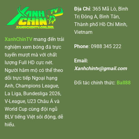
Địa Chỉ
: 365 Mã Lò, Bình
Trị Đông A, Bình Tân,
Thành phố Hồ Chí Minh,
Vietnam
XanhChinTV
mang đến trải
Phone
: 0988 345 222
nghiệm xem bóng đá trực
tuyến mượt mà với chất
Email:
lượng Full HD cực nét.
Xanhchintv@gmail.com
Người hâm mộ có thể theo
dõi trực tiếp Ngoại hạng
Đối tác chính thức:
Ball88
Anh, Champions League,
La Liga, Bundesliga 2026,
V-League, U23 Châu Á và
World Cup cùng đội ngũ
BLV tiếng Việt sôi động, dễ
hiểu.