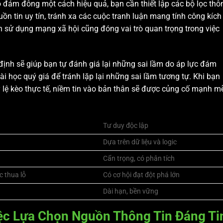
o đám đông một cách hiệu quả, bạn cần thiết lập các bộ lọc thô
ồn tin uy tín, tránh xa các cuộc tranh luận mang tính công kích
 sử dụng mạng xã hội cũng đóng vai trò quan trọng trong việc
t định sẽ giúp bạn tự đánh giá lại những sai lầm do áp lực đám
i học quý giá để tránh lặp lại những sai lầm tương tự. Khi bạn
tỷ lệ kèo thực tế, niềm tin vào bản thân sẽ được củng cố mạnh m
Tư duy độc lập
Dựa trên dữ liệu và logic
Cẩn trọng, có phân tích
c thua lỗ
Có cơ hội đạt đột phá lớn
Dài hạn, bền vững
ệc Lựa Chọn Nguồn Thông Tin Đáng Ti