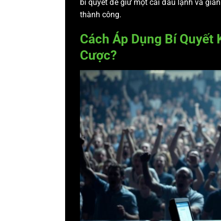
bí quyết để giữ một cái đầu lạnh và già
thành công.
Cách Áp Dụng Bí Quyết 
Cược?