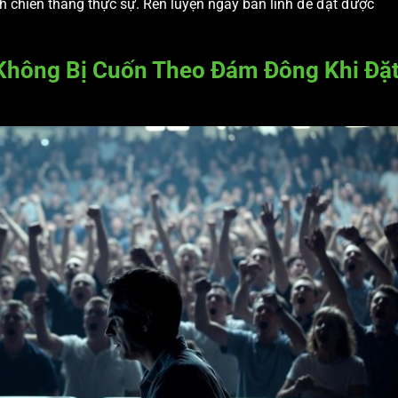
nh chiến thắng thực sự. Rèn luyện ngay bản lĩnh để đạt được
Không Bị Cuốn Theo Đám Đông Khi Đặ