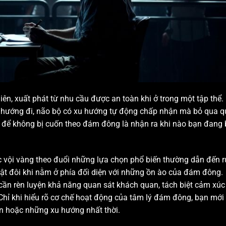
n, xuất phát từ nhu cầu được an toàn khi ở trong một tập thể.
t hướng đi, não bộ có xu hướng tự động chấp nhận mà bỏ qua q
iên để không bị cuốn theo đám đông là nhận ra khi nào bạn đang 
iệc vội vàng theo đuổi những lựa chọn phổ biến thường dẫn đến r
 thật đôi khi nằm ở phía đối diện với những ồn ào của đám đông.
cần rèn luyện khả năng quan sát khách quan, tách biệt cảm xúc
Chỉ khi hiểu rõ cơ chế hoạt động của tâm lý đám đông, bạn mới
uận hoặc những xu hướng nhất thời.