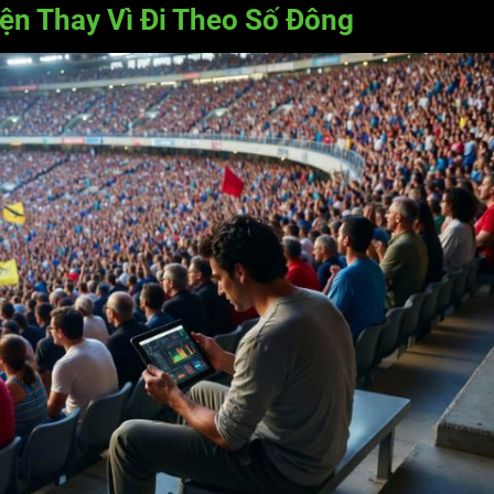
ện Thay Vì Đi Theo Số Đông