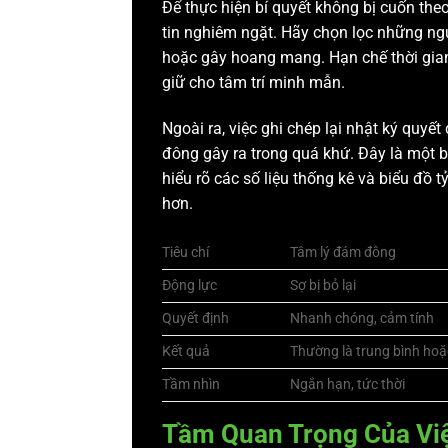
Để thực hiện bí quyết không bị cuốn the
tin nghiêm ngặt. Hãy chọn lọc những ngu
hoặc gây hoang mang. Hạn chế thời gian
giữ cho tâm trí minh mẫn.
Ngoài ra, việc ghi chép lại nhật ký quyế
đông gây ra trong quá khứ. Đây là một bà
hiểu rõ các số liệu thống kê và biểu đồ 
hơn.
Tiêu chí
Tâm lý đám đông
Động lực
Sợ bị bỏ lại
Quyết định
Nhanh chóng, cảm tính
Kết quả
Thường là trung bình hoặ
Tầm nhìn
Ngắn hạn, tức thời
Tầm Quan Trọng Của Vi