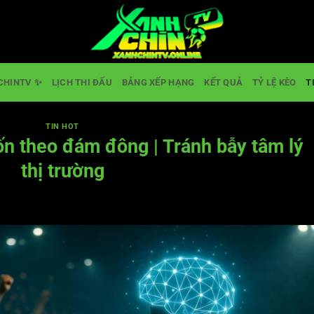
CHINTV ✨
LỊCH THI ĐẤU
BẢNG XẾP HẠNG
KẾT QUẢ
TỶ LỆ KÈO
T
TIN HOT
ốn theo đám đông | Tránh bẫy tâm lý
thị trường