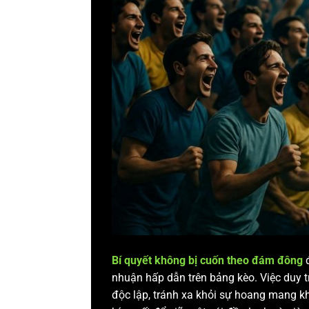
Bí quyết không bị cuốn theo đám đông
đ
nhuận hấp dẫn trên bảng kèo. Việc duy 
độc lập, tránh xa khỏi sự hoang mang 