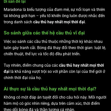
Di sản để lại
Maradona là biểu tượng của đam mê, sự nổi loạn và thiên
tài không giới hạn – yếu tố khiến ông luôn được nhắc đến
trong danh sách
cầu thủ hay nhất mọi thời đại
.
So sánh giữa các thế hệ cầu thủ vĩ đại
Việc so sánh các cầu thủ thuộc những thời kỳ khác nhau
luôn gây tranh cãi. Bóng đá thay đổi theo thời gian: luật lệ,
chiến thuật, thể lực và tốc độ đều phát triển.
Tuy nhiên, điểm chung của các
cầu thủ hay nhất mọi thời
đại
là khả năng vượt trội so với phần còn lại của thế giới ở
chính thời đại của họ.
Ai thực sự là cầu thủ hay nhất mọi thời đại?
Không có một đáp án tuyệt đối cho câu hỏi này. Mỗi người
hâm mộ có góc nhìn riêng, dựa trên cảm xúc, thời điểm
theo dõi bóng đá và thần tượng cá nhân.