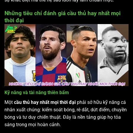
Những tiêu chí đánh giá cầu thủ hay nhất mọi
thời đại
Kỹ năng và tài năng thiên bẩm
Một
cầu thủ hay nhất mọi thời đại
phải sở hữu kỹ năng cá
nhân xuất chúng: kiểm soát bóng, rê dắt, dứt điểm, chuyền
bóng và tư duy chiến thuật. Đây là nền tảng giúp họ tỏa
sáng trong mọi hoàn cảnh.