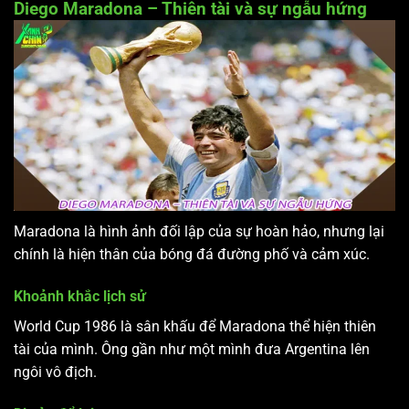
Diego Maradona – Thiên tài và sự ngẫu hứng
Maradona là hình ảnh đối lập của sự hoàn hảo, nhưng lại
chính là hiện thân của bóng đá đường phố và cảm xúc.
Khoảnh khắc lịch sử
World Cup 1986 là sân khấu để Maradona thể hiện thiên
tài của mình. Ông gần như một mình đưa Argentina lên
ngôi vô địch.