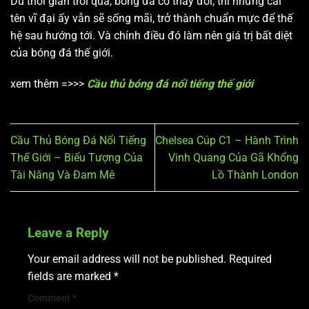
Dù thời gian trôi qua, bóng đá có thay đổi, thì những cái
tên vĩ đại ấy vẫn sẽ sống mãi, trở thành chuẩn mực để thế
hệ sau hướng tới. Và chính điều đó làm nên giá trị bất diệt
của bóng đá thế giới.
xem thêm =>>>
Cầu thủ bóng đá nổi tiếng thế giới
Cầu Thủ Bóng Đá Nổi Tiếng
Chelsea Cúp C1 – Hành Trình
Thế Giới – Biểu Tượng Của
Vinh Quang Của Gã Khổng
Tài Năng Và Đam Mê
Lồ Thành London
Leave a Reply
Your email address will not be published.
Required
fields are marked
*
Comment
*