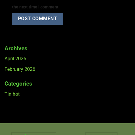
the next time I comment.
Archives
April 2026
February 2026
Categories
Tin hot