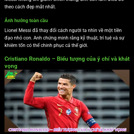
theo cách đẹp mắt nhất.
Ảnh hưởng toàn cầu
Lionel Messi đã thay đổi cách người ta nhìn về một tiền
đạo nhỏ con. Anh chứng minh rằng kỹ thuật, trí tuệ và sự
khiêm tốn có thể chinh phục cả thế giới.
Cristiano Ronaldo – Biểu tượng của ý chí và khát
vọng