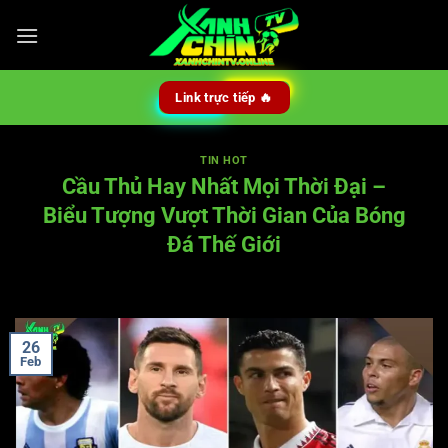
Skip
to
content
Link trực tiếp 🔥
TIN HOT
Cầu Thủ Hay Nhất Mọi Thời Đại –
Biểu Tượng Vượt Thời Gian Của Bóng
Đá Thế Giới
26
Feb