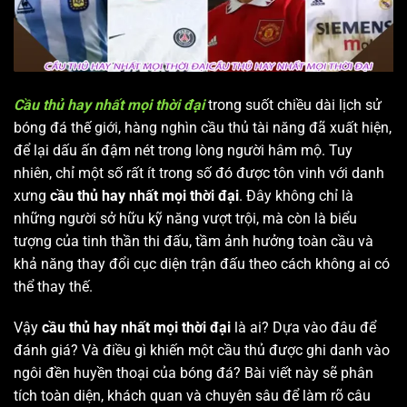
Cầu thủ hay nhất mọi thời đại
trong suốt chiều dài lịch sử
bóng đá thế giới, hàng nghìn cầu thủ tài năng đã xuất hiện,
để lại dấu ấn đậm nét trong lòng người hâm mộ. Tuy
nhiên, chỉ một số rất ít trong số đó được tôn vinh với danh
xưng
cầu thủ hay nhất mọi thời đại
. Đây không chỉ là
những người sở hữu kỹ năng vượt trội, mà còn là biểu
tượng của tinh thần thi đấu, tầm ảnh hưởng toàn cầu và
khả năng thay đổi cục diện trận đấu theo cách không ai có
thể thay thế.
Vậy
cầu thủ hay nhất mọi thời đại
là ai? Dựa vào đâu để
đánh giá? Và điều gì khiến một cầu thủ được ghi danh vào
ngôi đền huyền thoại của bóng đá? Bài viết này sẽ phân
tích toàn diện, khách quan và chuyên sâu để làm rõ câu