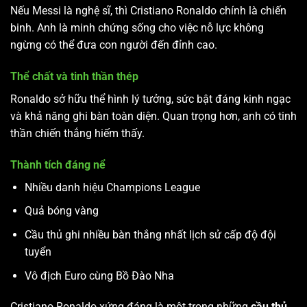
Nếu Messi là nghệ sĩ, thì Cristiano Ronaldo chính là chiến
binh. Anh là minh chứng sống cho việc nỗ lực không
ngừng có thể đưa con người đến đỉnh cao.
Thể chất và tinh thần thép
Ronaldo sở hữu thể hình lý tưởng, sức bật đáng kinh ngạc
và khả năng ghi bàn toàn diện. Quan trọng hơn, anh có tinh
thần chiến thắng hiếm thấy.
Thành tích đáng nể
Nhiều danh hiệu Champions League
Quả bóng vàng
Cầu thủ ghi nhiều bàn thắng nhất lịch sử cấp độ đội
tuyển
Vô địch Euro cùng Bồ Đào Nha
Cristiano Ronaldo xứng đáng là một trong những
cầu thủ