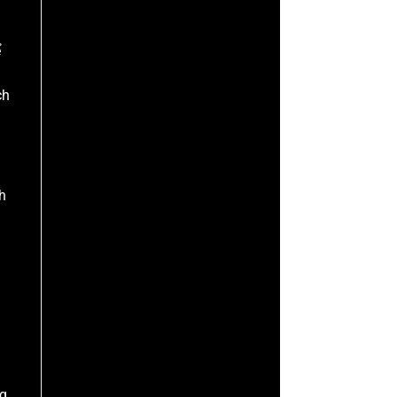
ể
ch
nh
ng