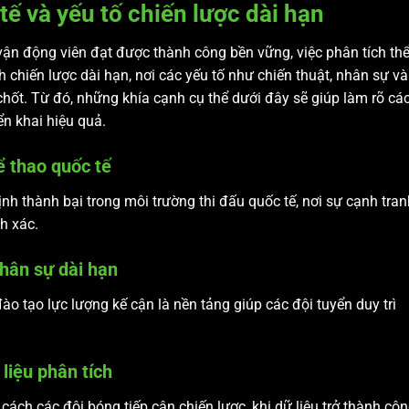
tế và yếu tố chiến lược dài hạn
vận động viên đạt được thành công bền vững, việc phân tích th
 chiến lược dài hạn, nơi các yếu tố như chiến thuật, nhân sự và
 chốt. Từ đó, những khía cạnh cụ thể dưới đây sẽ giúp làm rõ cá
ển khai hiệu quả.
ể thao quốc tế
định thành bại trong môi trường thi đấu quốc tế, nơi sự cạnh tra
nh xác.
hân sự dài hạn
ào tạo lực lượng kế cận là nền tảng giúp các đội tuyển duy trì
liệu phân tích
cách các đội bóng tiếp cận chiến lược, khi dữ liệu trở thành cô