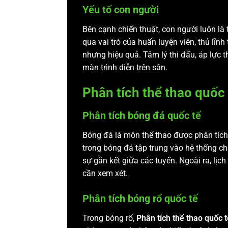
Yếu tố con người
Bên cạnh chiến thuật, con người luôn là
qua vai trò của huấn luyện viên, thủ lĩn
nhưng hiệu quả. Tâm lý thi đấu, áp lực 
màn trình diễn trên sân.
Phân tích thể thao quốc
Phân tích bóng đá quốc tế
Bóng đá là môn thể thao được phân tích 
trong bóng đá tập trung vào hệ thống chi
sự gắn kết giữa các tuyến. Ngoài ra, lịc
cần xem xét.
Phân tích bóng rổ quốc tế
Trong bóng rổ,
Phân tích thể thao quốc t