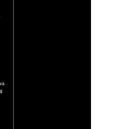
ỏ
 và
ng