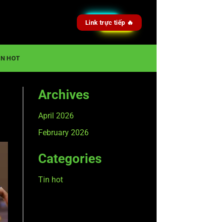
Link trực tiếp 🔥
IN HOT
Archives
April 2026
February 2026
Categories
Tin hot