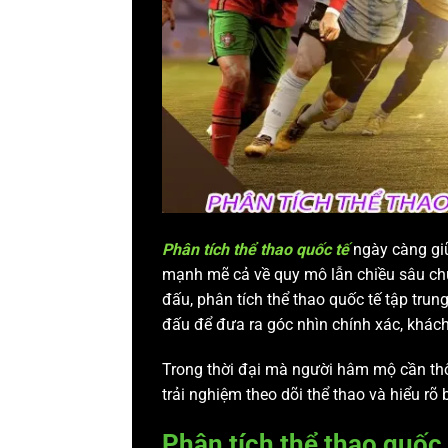
Phân tích thể thao quốc tế
ngày càng giữ
mạnh mẽ cả về quy mô lẫn chiều sâu chuy
đấu, phân tích thể thao quốc tế tập trung
đấu để đưa ra góc nhìn chính xác, khách 
Trong thời đại mà người hâm mộ cần thô
trải nghiệm theo dõi thể thao và hiểu rõ
Phân tích thể thao quốc t