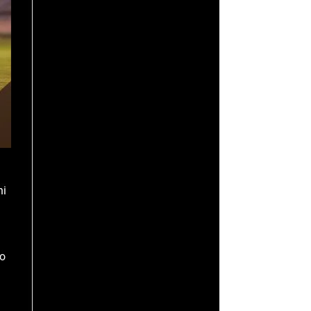
hi
ao