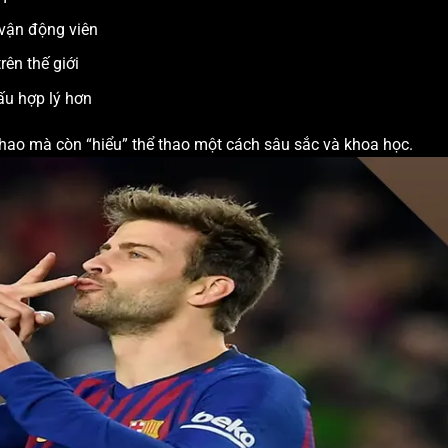
vận động viên
ên thế giới
ấu hợp lý hơn
thao mà còn “hiểu” thể thao một cách sâu sắc và khoa học.