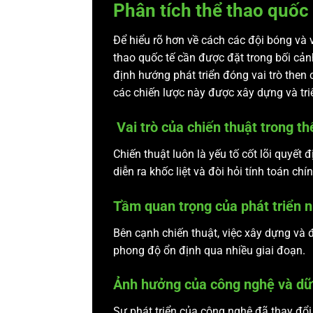
Phân tích thể thao quốc 
Để hiểu rõ hơn về cách các đội bóng và 
thao quốc tế cần được đặt trong bối cảnh
định hướng phát triển đóng vai trò then
các chiến lược này được xây dựng và tri
Vai trò của chiến thuật trong th
Chiến thuật luôn là yếu tố cốt lõi quyết 
diễn ra khốc liệt và đòi hỏi tính toán chí
Tầm quan trọng của phát triển n
Bên cạnh chiến thuật, việc xây dựng và đ
phong độ ổn định qua nhiều giai đoạn.
Ảnh hưởng của công nghệ và dữ 
Sự phát triển của công nghệ đã thay đổi 