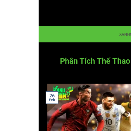
Skip
to
content
XANH
Phân Tích Thể Thao
26
Feb