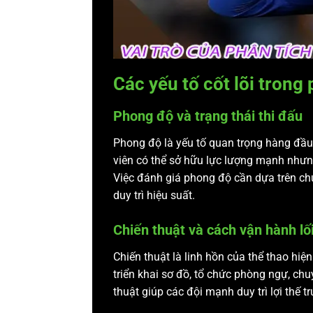
Các yếu tố cốt lõi trong
Phong độ và trạng thái thi đấu
Phong độ là yếu tố quan trọng hàng đầu
viên có thể sở hữu lực lượng mạnh nhưn
Việc đánh giá phong độ cần dựa trên chu
duy trì hiệu suất.
Chiến thuật và cách vận hành lố
Chiến thuật là linh hồn của thể thao hiện
triển khai sơ đồ, tổ chức phòng ngự, chu
thuật giúp các đội mạnh duy trì lợi thế t