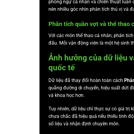
phòng ngự cá nhân và chiến thuật luân 
nên nhiều góc nhìn phân tích thú vị và đ
Phân tích quần vợt và thể thao 
Với các môn thể thao cá nhân, phân tích t
đấu. Mỗi vận động viên là một hệ sinh thá
Ảnh hưởng của dữ liệu v
quốc tế
Dữ liệu đã thay đổi hoàn toàn cách
Phân
quãng đường di chuyển, hiệu suất dứt đ
và khoa học hơn.
Tuy nhiên, dữ liệu chỉ thực sự có giá trị
chưa chắc đã hiệu quả nếu thiếu tính đột
số liệu và nhận định chuyên môn.