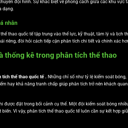
chuyển đội hình. Sự khác biệt về phong cách giữa các khu vực 
a dạng.
cá nhân
hể thao quốc tế tập trung vào thể lực, kỹ thuật, tâm lý và lịch th
i riêng, đòi hỏi cách tiếp cận phân tích chi tiết và chính xác hơ
à thống kê trong phân tích thể thao
 tích thể thao quốc tế .
Những chỉ số như tỷ lệ kiểm soát bóng,
iểm hay khả năng tranh chấp giúp phân tích trở nên khách quan
 khi được đặt trong bối cảnh cụ thể. Một đội kiểm soát bóng nhiề
 biến. Vì vậy, phân tích thể thao quốc tế luôn cần sự kết hợp gi