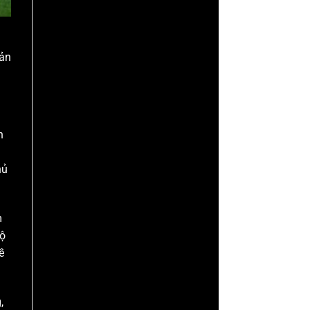
bản
h
hủ
m
độ
ề
,