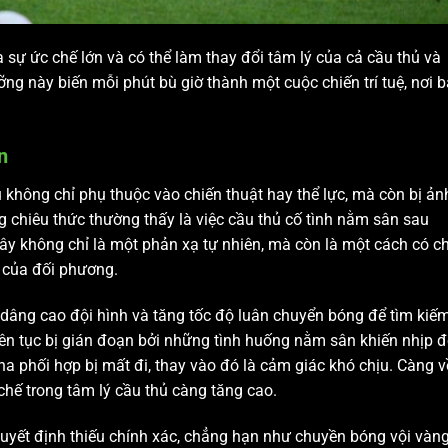
ra sự ức chế lớn và có thể làm thay đổi tâm lý của cả cầu thủ và
ỡng này biến mỗi phút bù giờ thành một cuộc chiến trí tuệ, nơi 
n
u không chỉ phụ thuộc vào chiến thuật hay thể lực, mà còn bị ản
g chiêu thức thường thấy là việc cầu thủ cố tình nằm sân sau
 không chỉ là một phản xạ tự nhiên, mà còn là một cách có c
 của đối phương.
 dâng cao đội hình và tăng tốc độ luân chuyển bóng để tìm kiế
liên tục bị gián đoạn bởi những tình huống nằm sân khiến nhịp 
ha phối hợp bị mất đi, thay vào đó là cảm giác khó chịu. Càng v
c chế trong tâm lý cầu thủ càng tăng cao.
uyết định thiếu chính xác, chẳng hạn như chuyền bóng vội vàng