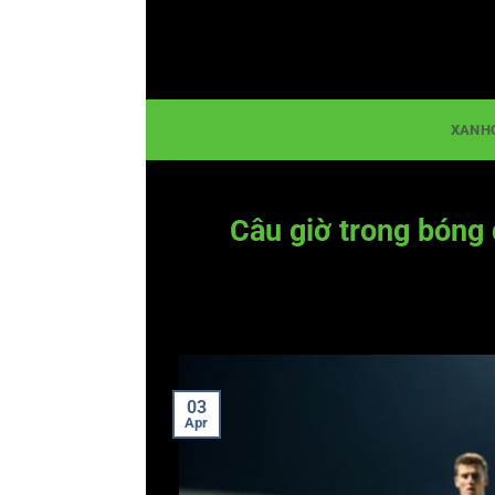
Skip
to
content
XANH
Câu giờ trong bóng đ
03
Apr