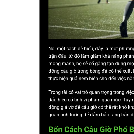
Nói một cách dễ hiểu, đây là một phương
trận đấu, từ đó làm giảm khả năng phản 
mong manh, họ sẽ cố gắng tận dụng mọi 
động câu giờ trong bóng đá có thể xuất h
thực hiện quả ném biên cho đến việc n
Trọng tài có vai trò quan trọng trong vi
dấu hiệu cố tình vi phạm quá mức. Tuy 
động giả vờ để câu giờ có thể rất khó k
quan tinh tường để đảm bảo rằng trận đ
Bốn Cách Câu Giờ Phổ B