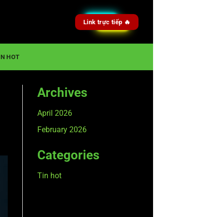
Link trực tiếp 🔥
IN HOT
Archives
April 2026
February 2026
Categories
Tin hot