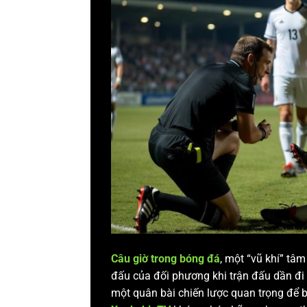
Câu giờ trong bóng đá
, một “vũ khí” tâ
đấu của đối phương khi trận đấu dần đi đ
một quân bài chiến lược quan trọng để 