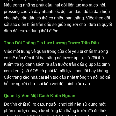
Nếu trong những phút đầu, hai đội liên tục tạo ra cơ hội,
pressing cao và đẩy nhanh tốc độ trận đấu, đó là dấu hiệu
cho thấy trận đấu có thể có nhiều bàn thắng. Việc theo dõi
sát sao diễn biến trận đấu sẽ giúp người chơi đưa ra quyết
định đặt cược đúng thời điểm.
Theo Dõi Thông Tin Lực Lượng Trước Trận Đấu
Việc một trung vệ quan trọng của đội yếu bị chấn thương
có thể dẫn đến thất bại nặng nề trước áp lực từ đối thủ.
Kiểm tra kỹ danh sách ra sân trước trận đấu giúp xác định
xem kèo tỷ số AOS có phải là một lựa chọn tốt hay không.
Các trang kèo nhà cái liên tục cập nhật thông tin nội bộ để
hỗ trợ người chơi soi kèo với độ chính xác cao.
Quản Lý Vốn Một Cách Khôn Ngoan
Do tính chất rủi ro cao, người chơi chỉ nên sử dụng một
phần nhỏ lợi nhuận từ những lần thắng trước đó để thử