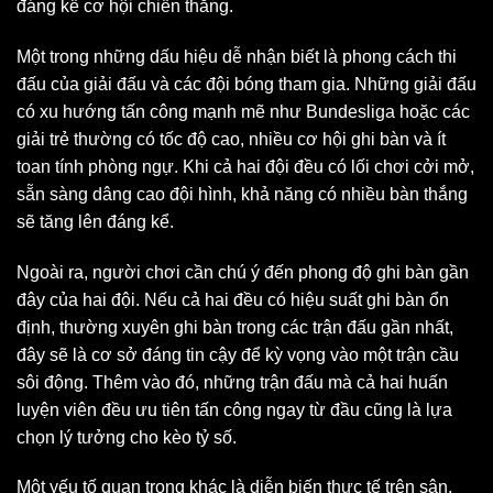
đáng kể cơ hội chiến thắng.
Một trong những dấu hiệu dễ nhận biết là phong cách thi
đấu của giải đấu và các đội bóng tham gia. Những giải đấu
có xu hướng tấn công mạnh mẽ như Bundesliga hoặc các
giải trẻ thường có tốc độ cao, nhiều cơ hội ghi bàn và ít
toan tính phòng ngự. Khi cả hai đội đều có lối chơi cởi mở,
sẵn sàng dâng cao đội hình, khả năng có nhiều bàn thắng
sẽ tăng lên đáng kể.
Ngoài ra, người chơi cần chú ý đến phong độ ghi bàn gần
đây của hai đội. Nếu cả hai đều có hiệu suất ghi bàn ổn
định, thường xuyên ghi bàn trong các trận đấu gần nhất,
đây sẽ là cơ sở đáng tin cậy để kỳ vọng vào một trận cầu
sôi động. Thêm vào đó, những trận đấu mà cả hai huấn
luyện viên đều ưu tiên tấn công ngay từ đầu cũng là lựa
chọn lý tưởng cho kèo tỷ số.
Một yếu tố quan trọng khác là diễn biến thực tế trên sân.