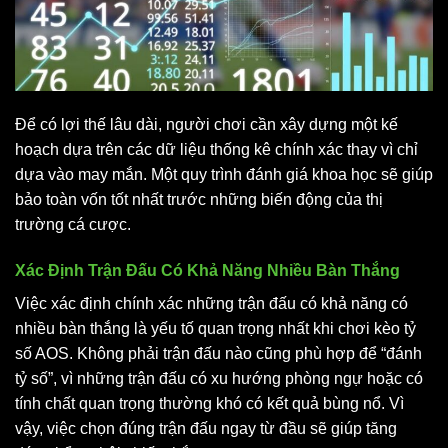
Để có lợi thế lâu dài, người chơi cần xây dựng một kế
hoạch dựa trên các dữ liệu thống kê chính xác thay vì chỉ
dựa vào may mắn. Một quy trình đánh giá khoa học sẽ giúp
bảo toàn vốn tốt nhất trước những biến động của thị
trường cá cược.
Xác Định Trận Đấu Có Khả Năng Nhiều Bàn Thắng
Việc xác định chính xác những trận đấu có khả năng có
nhiều bàn thắng là yếu tố quan trọng nhất khi chơi kèo tỷ
số AOS. Không phải trận đấu nào cũng phù hợp để “đánh
tỷ số”, vì những trận đấu có xu hướng phòng ngự hoặc có
tính chất quan trọng thường khó có kết quả bùng nổ. Vì
vậy, việc chọn đúng trận đấu ngay từ đầu sẽ giúp tăng