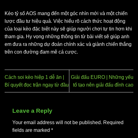
Kèo tỷ số AOS mang đến một góc nhìn mới và một chiến
lược đầu tư hiệu quả. Việc hiểu rõ cách thức hoạt động
của loại kèo đặc biệt này sẽ giúp người chơi tự tin hơn khi
tham gia. Hy vọng những thông tin từ bài viết sẽ giúp anh
em đưa ra những dự đoán chính xác và giành chiến thắng
trên con đường đam mê cá cược.
Cách soi kèo hiệp 1 dễ ăn |
Giải đấu EURO | Những yếu
Bí quyết đọc trận ngay từ đầu
tố tạo nên giải đấu đỉnh cao
Leave a Reply
Your email address will not be published.
Required
fields are marked
*