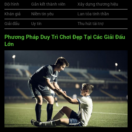
Đội hình
Gắn kết thành viên
Xây dựng thương hiệu
Khán giả
Niềm tin yêu
Lan tỏa tinh thần
Giải đấu
Uy tín
Thu hút tài trợ
Phương Pháp Duy Trì Chơi Đẹp Tại Các Giải Đấu
Lớn