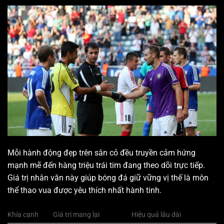
Mỗi hành động đẹp trên sân cỏ đều truyền cảm hứng
mạnh mẽ đến hàng triệu trái tim đang theo dõi trực tiếp.
Giá trị nhân văn này giúp bóng đá giữ vững vị thế là môn
thể thao vua được yêu thích nhất hành tinh.
Khía cạnh
Giá trị mang lại
Hiệu quả lâu dài