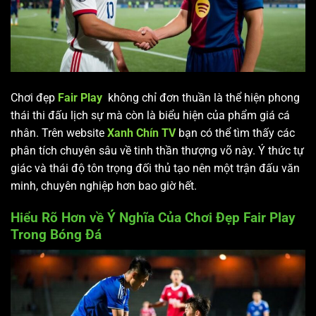
Chơi đẹp
Fair Play
không chỉ đơn thuần là thể hiện phong
thái thi đấu lịch sự mà còn là biểu hiện của phẩm giá cá
nhân. Trên website
Xanh Chín TV
bạn có thể tìm thấy các
phân tích chuyên sâu về tinh thần thượng võ này. Ý thức tự
giác và thái độ tôn trọng đối thủ tạo nên một trận đấu văn
minh, chuyên nghiệp hơn bao giờ hết.
Hiểu Rõ Hơn về Ý Nghĩa Của Chơi Đẹp Fair Play
Trong Bóng Đá