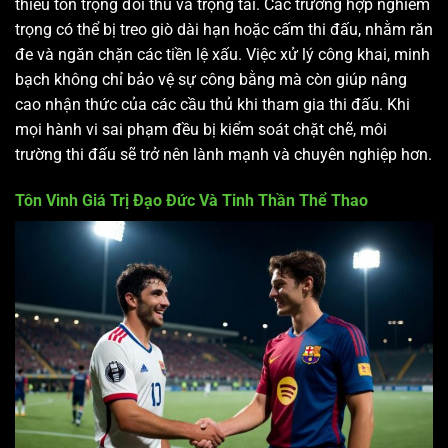
thiếu tôn trọng đối thủ và trọng tài. Các trường hợp nghiêm
trọng có thể bị treo giò dài hạn hoặc cấm thi đấu, nhằm răn
đe và ngăn chặn các tiền lệ xấu. Việc xử lý công khai, minh
bạch không chỉ bảo vệ sự công bằng mà còn giúp nâng
cao nhận thức của các cầu thủ khi tham gia thi đấu. Khi
mọi hành vi sai phạm đều bị kiểm soát chặt chẽ, môi
trường thi đấu sẽ trở nên lành mạnh và chuyên nghiệp hơn.
Tôn Vinh Giá Trị Đạo Đức Và Tinh Thần Thể Thao