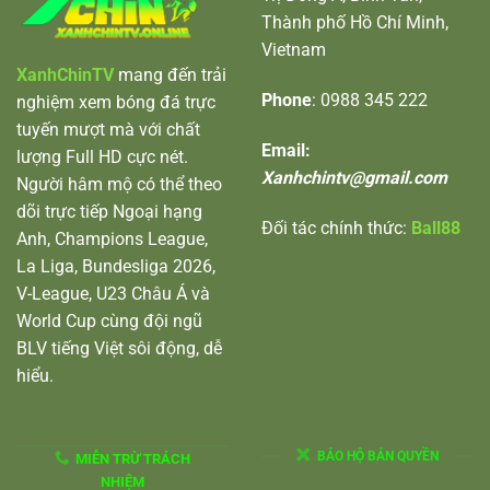
Thành phố Hồ Chí Minh,
Vietnam
XanhChinTV
mang đến trải
Phone
: 0988 345 222
nghiệm xem bóng đá trực
tuyến mượt mà với chất
Email:
lượng Full HD cực nét.
Xanhchintv@gmail.com
Người hâm mộ có thể theo
dõi trực tiếp Ngoại hạng
Đối tác chính thức:
Ball88
Anh, Champions League,
La Liga, Bundesliga 2026,
V-League, U23 Châu Á và
World Cup cùng đội ngũ
BLV tiếng Việt sôi động, dễ
hiểu.
BẢO HỘ BẢN QUYỀN
MIỄN TRỪ TRÁCH
NHIỆM