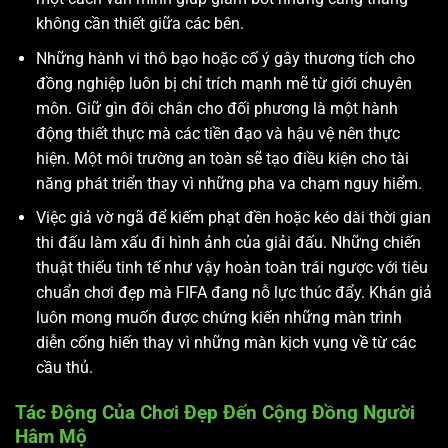
không cần thiết giữa các bên.
Những hành vi thô bạo hoặc cố ý gây thương tích cho
đồng nghiệp luôn bị chỉ trích mạnh mẽ từ giới chuyên
môn. Giữ gìn đôi chân cho đối phương là một hành
động thiết thực mà các tiền đạo và hậu vệ nên thực
hiện. Một môi trường an toàn sẽ tạo điều kiện cho tài
năng phát triển thay vì những pha va chạm nguy hiểm.
Việc giả vờ ngã để kiếm phạt đền hoặc kéo dài thời gian
thi đấu làm xấu đi hình ảnh của giải đấu. Những chiến
thuật thiếu tinh tế như vậy hoàn toàn trái ngược với tiêu
chuẩn chơi đẹp mà FIFA đang nỗ lực thúc đẩy. Khán giả
luôn mong muốn được chứng kiến những màn trình
diễn cống hiến thay vì những màn kịch vụng về từ các
cầu thủ.
Tác Động Của Chơi Đẹp Đến Cộng Đồng Người
Hâm Mộ