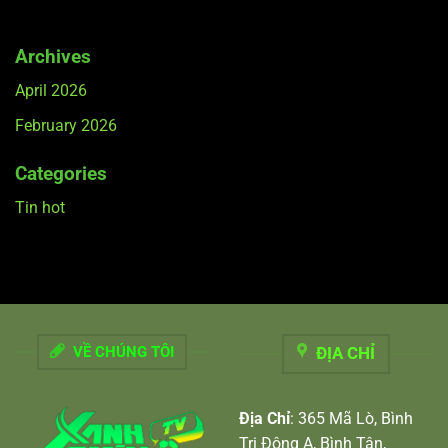
Archives
April 2026
February 2026
Categories
Tin hot
VỀ CHÚNG TÔI
ĐỊA CHỈ
Địa Chỉ
: 365 Mã Lò, Bình
Trị Đông A, Bình Tân,