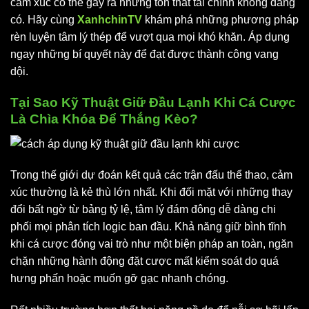
cảm xúc có thể gây ra những tổn thất tài chính không đáng
có. Hãy cùng
XanhchinTV
khám phá những phương pháp
rèn luyện tâm lý thép để vượt qua mọi khó khăn. Áp dụng
ngay những bí quyết này để đạt được thành công vang
dội.
Tại Sao Kỹ Thuật Giữ Đầu Lạnh Khi Cá Cược
Là Chìa Khóa Để Thắng Kèo?
Trong thế giới dự đoán kết quả các trận đấu thể thao, cảm
xúc thường là kẻ thù lớn nhất. Khi đối mặt với những thay
đổi bất ngờ từ bảng tỷ lệ, tâm lý đám đông dễ dàng chi
phối mọi phân tích logic ban đầu. Khả năng giữ bình tĩnh
khi cá cược đóng vai trò như một biện pháp an toàn, ngăn
chặn những hành động đặt cược mất kiểm soát do quá
hưng phấn hoặc muốn gỡ gạc nhanh chóng.