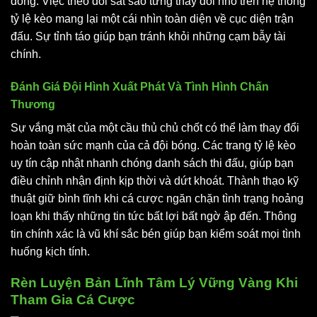
đông. Việc theo dõi sát sao từng thay đổi nhỏ trên hệ thống
tỷ lệ kèo mang lại một cái nhìn toàn diện về cục diện trận
đấu. Sự tỉnh táo giúp bạn tránh khỏi những cạm bẫy tài
chính.
Đánh Giá Đội Hình Xuất Phát Và Tình Hình Chấn
Thương
Sự vắng mặt của một cầu thủ chủ chốt có thể làm thay đổi
hoàn toàn sức mạnh của cả đội bóng. Các trang tỷ lệ kèo
uy tín cập nhật nhanh chóng danh sách thi đấu, giúp bạn
điều chỉnh nhận định kịp thời và dứt khoát. Thành thạo kỹ
thuật giữ bình tĩnh khi cá cược ngăn chặn tình trạng hoảng
loạn khi thấy những tin tức bất lợi bất ngờ ập đến. Thông
tin chính xác là vũ khí sắc bén giúp bạn kiểm soát mọi tình
huống kịch tính.
Rèn Luyện Bản Lĩnh Tâm Lý Vững Vàng Khi
Tham Gia Cá Cược