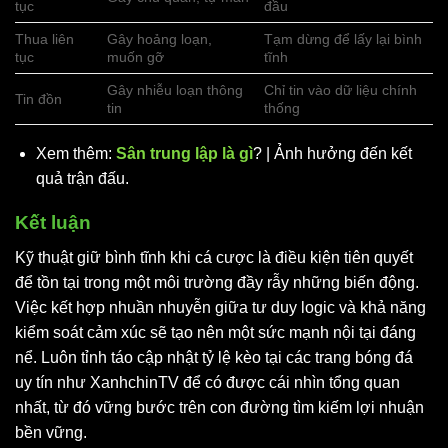
tục
đầu
Thua liên
Gây hoảng loạn,
Tạm dừng để lấy lại bình
tục
muốn gỡ
tĩnh
Gây nhiễu loạn thông
Chỉ tin vào dữ liệu chính
Tin đồn
tin
thống
Xem thêm:
Sân trung lập là gì
? | Ảnh hưởng đến kết
quả trận đấu.
Kết luận
Kỹ thuật giữ bình tĩnh khi cá cược là điều kiện tiên quyết
để tồn tại trong một môi trường đầy rẫy những biến động.
Việc kết hợp nhuần nhuyễn giữa tư duy logic và khả năng
kiểm soát cảm xúc sẽ tạo nên một sức mạnh nội tại đáng
nể. Luôn tỉnh táo cập nhật tỷ lệ kèo tại các trang bóng đá
uy tín như XanhchinTV để có được cái nhìn tổng quan
nhất, từ đó vững bước trên con đường tìm kiếm lợi nhuận
bền vững.