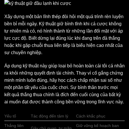
Xây dựng một bản lĩnh thép đòi hỏi một quá trình rèn luyện
bền bỉ mỗi ngày. Kỹ thuật giữ bình tĩnh khi cá cược không
tự nhiên mà có, nó hình thành từ những lần đối mặt với áp
lực cực độ. Biết dừng lại đúng lúc khi đang trên đà thắng
hoặc khi gặp chuỗi thua liên tiếp là biểu hiện cao nhất của
sự chuyên nghiệp.
Áp dụng kỹ thuật này giúp loại bỏ hoàn toàn cái tôi cá nhân
ra khỏi những quyết định tài chính. Thay vì cố gắng chứng
minh mình luôn đúng, hãy học cách chấp nhận sai số như
một phần tất yếu của cuộc chơi. Sự bình thản trước mọi
kết quả thắng thua chính là đích đến cuối cùng của bất kỳ
ai muốn đạt được thành công bền vững trong lĩnh vực này.
Yếu tố
Tác động đến tâm lý
Cách khắc phục
Thắng liên
Giữ vững kế hoạch ban
Gây chủ quan, tự mãn