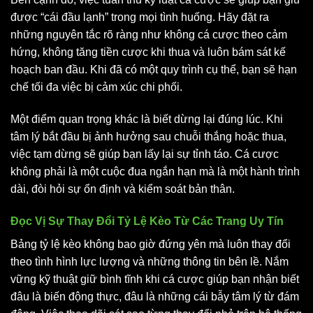
được “cái đầu lạnh” trong mọi tình huống. Hãy đặt ra
những nguyên tắc rõ ràng như không cá cược theo cảm
hứng, không tăng tiền cược khi thua và luôn bám sát kế
hoạch ban đầu. Khi đã có một quy trình cụ thể, bạn sẽ hạn
chế tối đa việc bị cảm xúc chi phối.
Một điểm quan trọng khác là biết dừng lại đúng lúc. Khi
tâm lý bắt đầu bị ảnh hưởng sau chuỗi thắng hoặc thua,
việc tạm dừng sẽ giúp bạn lấy lại sự tỉnh táo. Cá cược
không phải là một cuộc đua ngắn hạn mà là một hành trình
dài, đòi hỏi sự ổn định và kiểm soát bản thân.
Đọc Vị Sự Thay Đổi Tỷ Lệ Kèo Từ Các Trang Uy Tín
Bảng tỷ lệ kèo không bao giờ đứng yên mà luôn thay đổi
theo tình hình lực lượng và những thông tin bên lề. Nắm
vững kỹ thuật giữ bình tĩnh khi cá cược giúp bạn nhận biết
đâu là biến động thực, đâu là những cái bẫy tâm lý từ đám