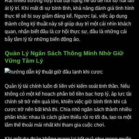
Rất nhiều trường hợp thất bại nặng nề do để nỗi sợ hãi lấn
át lý trí. Khi mất đi sự bình tĩnh, khả năng đánh giá tình hình
thực tế sẽ bị suy giảm đáng kể. Ngược lại, việc áp dụng
thành công kỹ thuật này sẽ giúp duy trì một cái nhìn khách
quan, nhận biết đâu là cơ hội thực sự, đâu là những cái
bẫy tâm lý từ những biến động ảo.
Quản Lý Ngân Sách Thông Minh Nhờ Giữ
Vững Tâm Lý
Quản lý tài chính luôn đi liền với kiểm soát tinh thần. Nếu
không có một kế hoạch phân bổ tiền bạc hợp lý, áp lực tài
chính sẽ trở nên quá lớn, khiến việc giữ bình tĩnh khi cá
cược trở nên bất khả thi. Chia nhỏ ngân sách thành nhiều
phần khác nhau là cách giảm thiểu rủi ro tối đa, tạo ra một
tâm thế thoải mái nhất khi tham gia cuộc chơi.
Khi một dự đoán không mang lại kết quả như mong muốn,