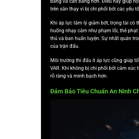
bằng và cân bằng hơn. Điều này giúp họ t
trên sân thay vì bị chi phối bởi các yếu t
Khi áp lực tâm lý giảm bớt, trọng tài có 
huống nhạy cảm như phạm lỗi, thẻ phạt ho
thủ và ban huấn luyện. Sự nhất quán tr
của trận đấu.
Môi trường thi đấu ít áp lực cũng giúp tổ
VAR. Khi không bị chi phối bởi cảm xúc từ
rõ ràng và minh bạch hơn.
Đảm Bảo Tiêu Chuẩn An Ninh C