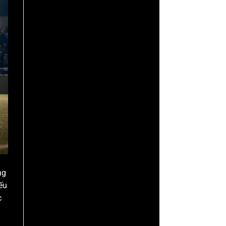
ng
ếu
c