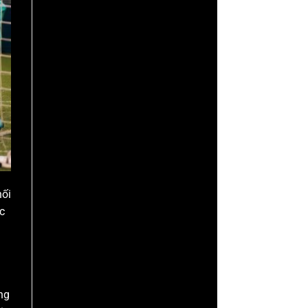
nối
c
ng