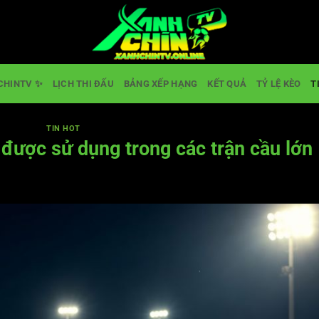
CHINTV ✨
LỊCH THI ĐẤU
BẢNG XẾP HẠNG
KẾT QUẢ
TỶ LỆ KÈO
T
TIN HOT
o được sử dụng trong các trận cầu lớn