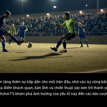
m tăng thêm sự hấp dẫn cho mỗi trận đấu, nhờ vào sự công bằ
địa điểm khách quan, bản lĩnh và chiến thuật sắc bén trở thành y
anhchinTV khám phá ảnh hưởng của yếu tố này đến các kèo cượ