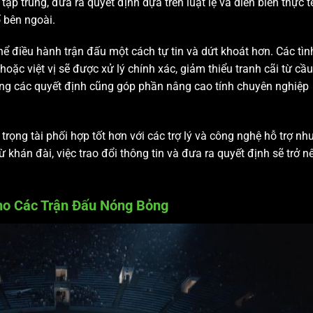
ập trung, đưa ra quyết định dựa trên luật lệ và diễn biến thực t
ố bên ngoài.
thể điều hành trận đấu một cách tự tin và dứt khoát hơn. Các tìn
ặc việt vị sẽ được xử lý chính xác, giảm thiểu tranh cãi từ cầu
ong các quyết định cũng góp phần nâng cao tính chuyên nghiệp
 trọng tài phối hợp tốt hơn với các trợ lý và công nghệ hỗ trợ nh
 khán đài, việc trao đổi thông tin và đưa ra quyết định sẽ trở n
ho Các Trận Đấu Nóng Bỏng