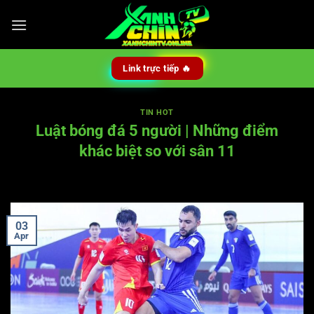
Skip
to
content
Link trực tiếp 🔥
TIN HOT
Luật bóng đá 5 người | Những điểm
khác biệt so với sân 11
03
Apr