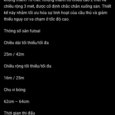
chiều rộng 3 mét, được cố định chắc chắn xuống sàn. Thiết
kế này nhằm tối ưu hóa sự linh hoạt của cầu thủ và giảm
thiểu nguy cơ va chạm ở tốc độ cao.
Thông số sân futsal
Chiều dài tối thiểu/tối đa
25m / 42m
Chiều rộng tối thiểu/tối đa
16m / 25m
Chu vi bóng
62cm – 64cm
Thời gian thi đấu