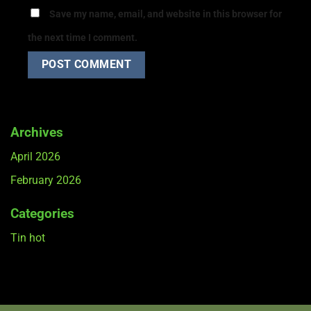
Save my name, email, and website in this browser for
the next time I comment.
Archives
April 2026
February 2026
Categories
Tin hot