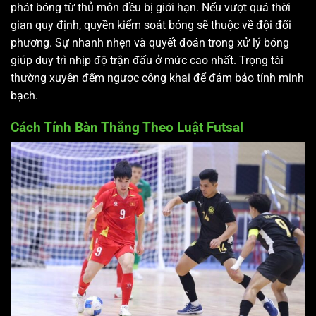
phát bóng từ thủ môn đều bị giới hạn. Nếu vượt quá thời
gian quy định, quyền kiểm soát bóng sẽ thuộc về đội đối
phương. Sự nhanh nhẹn và quyết đoán trong xử lý bóng
giúp duy trì nhịp độ trận đấu ở mức cao nhất. Trọng tài
thường xuyên đếm ngược công khai để đảm bảo tính minh
bạch.
Cách Tính Bàn Thắng Theo Luật Futsal