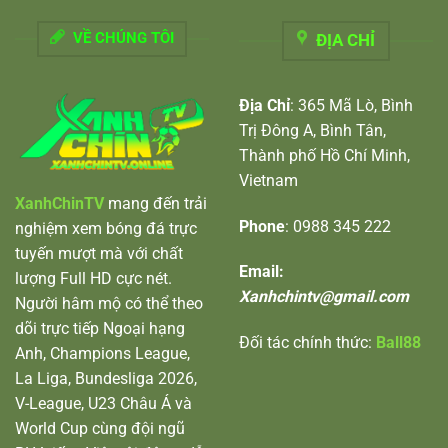
VỀ CHÚNG TÔI
ĐỊA CHỈ
Địa Chỉ
: 365 Mã Lò, Bình
Trị Đông A, Bình Tân,
Thành phố Hồ Chí Minh,
Vietnam
XanhChinTV
mang đến trải
Phone
: 0988 345 222
nghiệm xem bóng đá trực
tuyến mượt mà với chất
Email:
lượng Full HD cực nét.
Xanhchintv@gmail.com
Người hâm mộ có thể theo
dõi trực tiếp Ngoại hạng
Đối tác chính thức:
Ball88
Anh, Champions League,
La Liga, Bundesliga 2026,
V-League, U23 Châu Á và
World Cup cùng đội ngũ